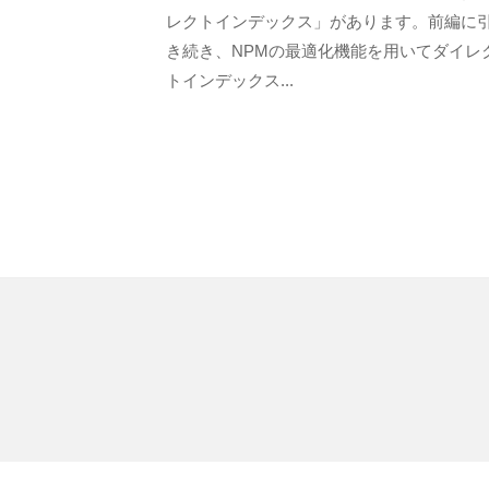
e
リ
者
レクトインデックス」があります。前編に
s
ュ
F
き続き、NPMの最適化機能を用いてダイレ
i
D
トインデックス...
ー
t
S
シ
e
ョ
ン
ズ