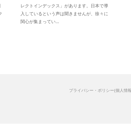
者
引
レクトインデックス」があります。日本で導
F
ク
入しているという声は聞きませんが、徐々に
D
関心が集まってい...
S
プライバシー・ポリシー(個人情報