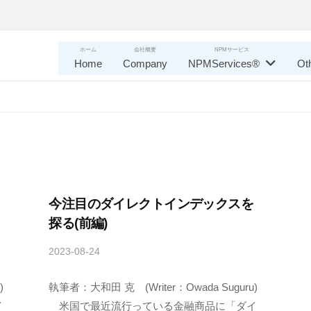
ホーム
会社概要
NPMサービス
Home
Company
NPMServices®
Ot
今注目のダイレクトインデックスを
探る(前編)
2023-08-24
b
y
)
執筆者：大和田 克 (Writer：Owada Suguru)
管
理
イ
米国で最近流行っている金融商品に「ダイ