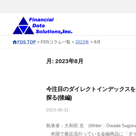
コ
会
ン
社
テ
金
ン
融
株
F
デ
ツ
FDS TOP
>
FDSコラム一覧
>
2023年
>
8月
D
式
ー
へ
S
タ
会
ス
月:
2023年8月
ソ
c
キ
社
リ
o
ッ
金
ュ
r
プ
融
今注目のダイレクトインデックスを
ー
p
探る(後編)
デ
シ
o
ョ
ー
r
2023-08-31
b
ン
y
タ
a
ズ
執筆者：大和田 克 (Writer：Owada Suguru
管
t
ソ
理
米国で最近流行っている金融商品に「ダ