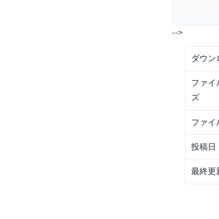
e
リ
s
ュ
i
-->
ー
t
シ
e
ダウン
ョ
ファイ
ン
ズ
ズ
ファイ
投稿日
最終更