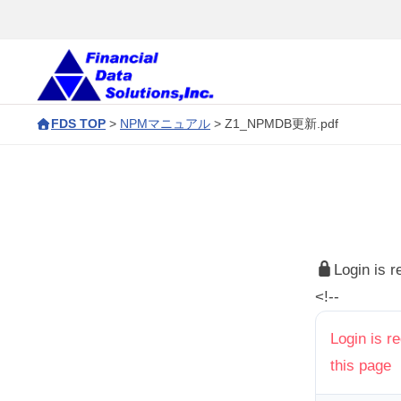
コ
会
ン
社
テ
金
ン
融
株
F
デ
ツ
FDS TOP
>
NPMマニュアル
>
Z1_NPMDB更新.pdf
D
式
ー
へ
S
タ
会
ス
ソ
c
キ
社
リ
o
ッ
金
ュ
r
プ
融
ー
Login is 
p
デ
シ
<!--
o
ョ
ー
r
Login is r
ン
タ
a
this page
ズ
t
ソ