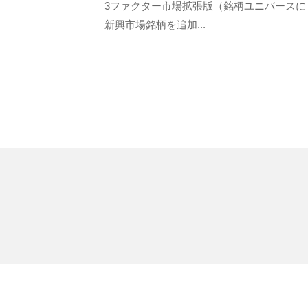
e
リ
3ファクター市場拡張版（銘柄ユニバースに
s
新興市場銘柄を追加...
ュ
i
ー
t
シ
e
ョ
ン
ズ