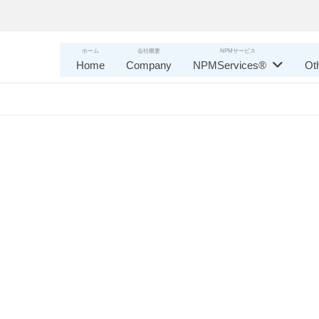
ホーム
会社概要
NPMサービス
Home
Company
NPMServices®
Ot
）