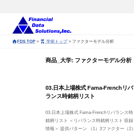
コ
会
ン
社
テ
金
ン
融
株
F
デ
ツ
FDS TOP
>
学術トップ
>
ファクターモデル分析
D
式
ー
へ
S
タ
会
ス
商品_大学:
ファクターモデル分析
ソ
c
キ
社
リ
o
ッ
金
ュ
r
プ
融
03.日本上場株式 Fama-Frenchリバ
ー
p
ランス時銘柄リスト
デ
シ
o
ョ
ー
r
03.日本上場株式 Fama-Frenchリバランス時
ン
タ
a
銘柄リスト ＜リバランス時銘柄リスト 収録
ズ
t
ソ
情報＞ 提供パターン （1）3ファクター（2