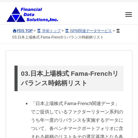
コ
社
ン
金
メ
融
テ
ニ
ュ
株
デ
F
ン
FDS TOP
>
学術トップ
>
NPM関連データサービス
>
ー
ー
式
D
ツ
03.日本上場株式 Fama-Frenchリバランス時銘柄リスト
タ
S
会
へ
ソ
c
社
ス
03.
リ
o
金
キ
ュ
日
r
融
ッ
ー
03.日本上場株式 Fama-Frenchリ
p
本
プ
デ
シ
o
バランス時銘柄リスト
ョ
ー
上
r
ン
タ
a
場
ズ
「日本上場株式 Fama-French関連データ」
ソ
t
株
でご提供しているファクターリターン系列の
e
リ
うち年一度のリバランスを実施するデータに
s
式
ュ
i
ついて、各ベンチマークポートフォリオに含
ー
Fama-
t
まれる銘柄のリストをその選定基準となる各