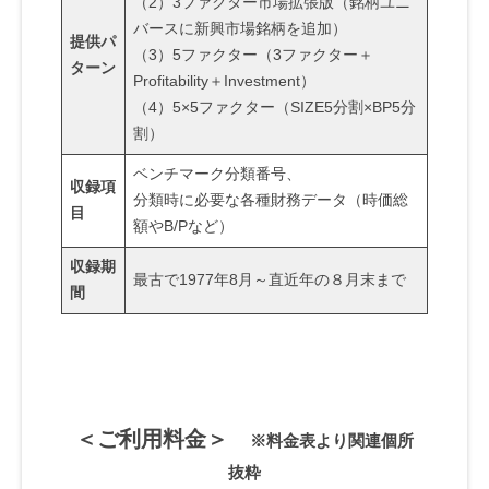
（2）3ファクター市場拡張版（銘柄ユニ
2023-
バースに新興市場銘柄を追加）
05-
提供パ
（3）5ファクター（3ファクター＋
02
ターン
Profitability＋Investment）
by
（4）5×5ファクター（SIZE5分割×BP5分
サ
割）
イ
ト
ベンチマーク分類番号、
収録項
管
分類時に必要な各種財務データ（時価総
目
理
額やB/Pなど）
者
収録期
最古で1977年8月～直近年の８月末まで
間
＜ご利用料金＞
※料金表より関連個所
抜粋