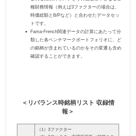
シ
French
e
種財務情報（例えば3ファクターの場合は、
ョ
時価総額とB/Pなど）と合わせたデータセッ
リ
ン
トです。
ズ
バ
Fama-French関連データの計算にあたって分
ラ
類した各ベンチマークポートフォリオに、ど
の銘柄が含まれているのかをその変遷も含め
ン
確認することができます。
ス
時
銘
柄
＜リバランス時銘柄リスト 収録情
リ
報＞
ス
ト
（1）3ファクター