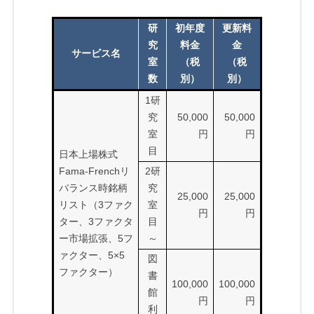
研
初年度
更新料
究
料金
金
サービス名
室
（税
（税
数
別）
別）
1研
究
50,000
50,000
室
円
円
目
日本上場株式
Fama-Frenchリ
2研
バランス時銘柄
究
25,000
25,000
リスト（3ファク
室
円
円
ター、3ファクタ
目
ー市場拡張、5フ
～
ァクター、5×5
図
ファクター）
書
100,000
100,000
館
円
円
利