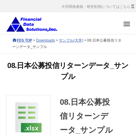
コ
社
大学関係者様・研究利用についてはこちら
ン
金
融
テ
メ
デ
ン
ニ
ー
ュ
株
ツ
F
FDS TOP
>
Downloads
>
サンプル(大学)
>
08.日本公募投信リタ
ー
タ
へ
式
D
ーンデータ_サンプル
ソ
S
ス
会
リ
c
キ
社
ュ
08.日本公募投信リターンデータ_サン
o
ッ
金
ー
プル
r
プ
シ
融
p
ョ
デ
o
ン
ー
r
ズ
08.日本公募投
タ
a
ソ
t
信リターンデ
e
リ
ータ_サンプル
s
ュ
i