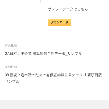
ー
t
シ
サンプルデータはこちら
e
ョ
ン
ダウンロード
ズ
投
前の投稿
稿
07.日本上場企業 決算短信予想データ_サンプル
ナ
ビ
次の投稿
ゲ
09.新規上場申請のための有価証券報告書データ 主要項目版_
ー
サンプル
シ
ョ
ン