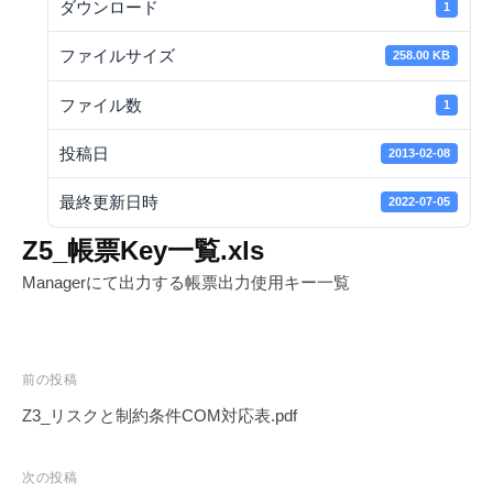
ダウンロード
ー
1
t
シ
e
ファイルサイズ
258.00 KB
ョ
ン
ファイル数
1
ズ
投稿日
2013-02-08
最終更新日時
2022-07-05
Z5_帳票Key一覧.xls
Managerにて出力する帳票出力使用キー一覧
投
前の投稿
稿
Z3_リスクと制約条件COM対応表.pdf
ナ
ビ
次の投稿