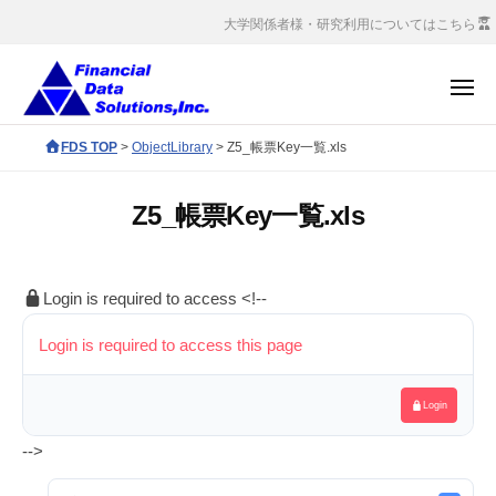
コ
会
大学関係者様・研究利用についてはこちら
社
ン
金
テ
メ
融
ン
ニ
デ
ュ
株
ツ
F
FDS TOP
>
ObjectLibrary
>
Z5_帳票Key一覧.xls
ー
ー
へ
式
D
タ
S
ス
会
ソ
Z5_帳票Key一覧.xls
c
キ
社
リ
o
ッ
ュ
金
r
ー
プ
融
Login is required to access
<!--
p
シ
デ
o
ョ
Login is required to access this page
ー
r
ン
タ
a
ズ
Login
ソ
t
e
リ
-->
s
ュ
i