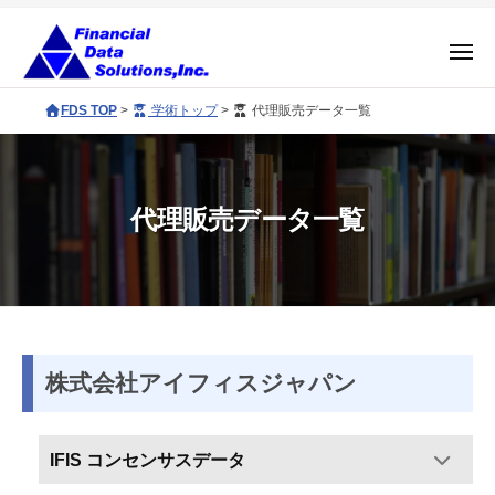
コ
会
社
ン
メ
金
テ
ニ
融
ュ
株
F
ン
FDS TOP
>
学術トップ
>
代理販売データ一覧
ー
デ
式
D
ツ
ー
S
会
へ
タ
c
社
ス
ソ
o
代理販売データ一覧
金
キ
リ
r
融
ッ
ュ
p
ー
プ
デ
o
シ
ー
r
ョ
代
タ
a
ン
ソ
t
株式会社アイフィスジャパン
理
ズ
e
リ
販
s
ュ
IFIS コンセンサスデータ
i
売
ー
t