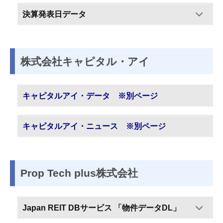
シ
デ
e
決算発表日データ
ョ
ー
ン
タ
ズ
一
株式会社キャピタル・アイ
覧
キャピタルアイ・データ ※別ページ
2024-
11-
12
キャピタルアイ・ニュース ※別ページ
by
管
理
者
Prop Tech plus株式会社
FDS
Japan REIT DBサービス 「物件データDL」