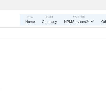
ホーム
会社概要
NPMサービス
Home
Company
NPMServices®
Ot
時
、