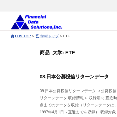
コ
会
ン
社
テ
金
ン
融
株
F
デ
ツ
FDS TOP
>
学術トップ
>
ETF
D
式
ー
へ
S
タ
会
ス
商品_大学:
ETF
ソ
c
キ
社
リ
o
ッ
金
ュ
r
プ
融
08.日本公募投信リターンデータ
ー
p
デ
シ
o
08.日本公募投信リターンデータ ＜公募投信
ョ
ー
r
リターンデータ 収録情報＞ 収録期間 直近
ン
タ
a
点までのデータを収録（リターンデータは
ズ
t
ソ
1997年4月1日～直近までを収録） 収録対象