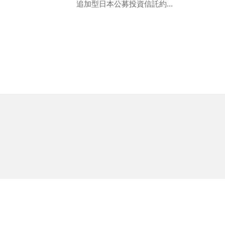
e
追加型日本公募投資信託約...
リ
s
ュ
i
ー
t
シ
e
ョ
ン
ズ