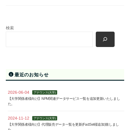
ー
t
シ
e
ョ
ン
検索
ズ
最近のお知らせ
2026-06-04
アナウンス(大学)
【大学関係者様向け】NPM関連データサービス一覧を追加更新いたしまし
た。
2024-11-12
アナウンス(大学)
【大学関係者様向け】代理販売データ一覧を更新(FactSet様追加)致しまし
た。