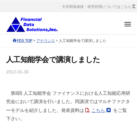
コ
会
大学関係者様・研究利用についてはこちら
社
ン
金
テ
メ
融
ン
ニ
デ
ュ
株
ツ
F
FDS TOP
>
アナウンス
>
人工知能学会で講演しました
ー
ー
へ
式
D
タ
S
ス
会
ソ
人工知能学会で講演しました
c
キ
社
リ
o
ッ
ュ
金
2012-01-30
b
r
ー
プ
y
融
p
シ
サ
デ
o
ョ
第8回 人工知能学会 ファイナンスにおける人工知能応用研
イ
ー
r
ン
究会において講演を行いました。同講演ではマルチファクタ
ト
タ
a
ズ
管
ーモデルを紹介しました。発表資料は
こちら
をご覧
ソ
t
理
下さい。
e
リ
者
s
ュ
i