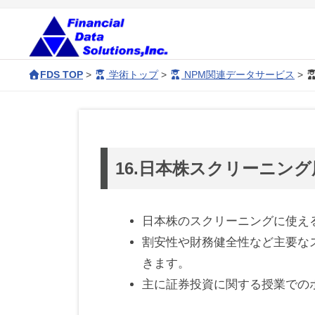
コ
会
ン
社
テ
金
株
F
ン
融
FDS TOP
>
学術トップ
>
NPM関連データサービス
>
D
式
デ
ツ
S
ー
会
へ
16.
c
タ
ス
社
o
ソ
日
キ
金
16.日本株スクリーニン
r
リ
ッ
融
本
p
ュ
プ
デ
ー
o
日本株のスクリーニングに使え
株
ー
シ
r
割安性や財務健全性など主要な
ョ
タ
a
ス
きます。
ン
t
ソ
主に証券投資に関する授業での
ク
ズ
e
リ
s