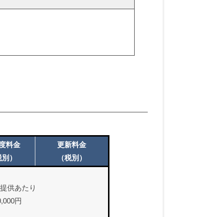
度料金
更新料金
税別）
（税別）
ご提供あたり
0,000円