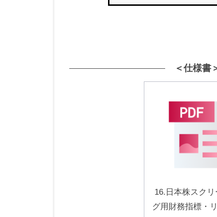
by
管
理
者
FDS
＜仕様書
16.日本株スク
グ用財務指標・