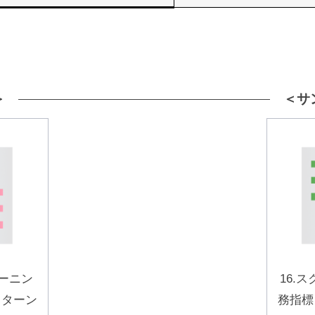
＞
＜サ
リーニン
16.
リターン
務指標