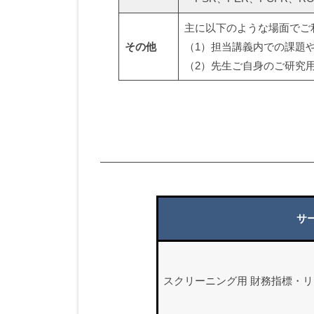
標・
主に以下のような場面でご
リ
その他
（1）担当講義内での課題
タ
（2）先生ご自身のご研究
ー
ン
デ
ー
サ
タ
2026-
スクリーニング用 財務指標・
06-
03