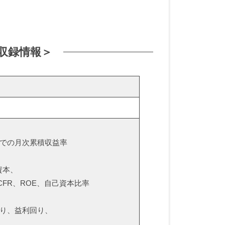
収録情報＞
までの月次累積収益率
資本、
CFR、ROE、自己資本比率
回り、益利回り、