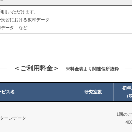
利用いただけます。
や実習における教材データ
用データ など
＜ご利用料金＞
※料金表より関連個所抜粋
初年
ービス名
研究室数
（
1回の
リターンデータ
40